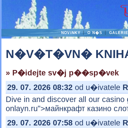
NOVINKY
O N�S
GALERI
N�V�T�VN� KNIH
» P�idejte sv�j p��sp�vek
29. 07. 2026 08:32
od u�ivatele
R
Dive in and discover all our casino
onlayn.ru">майнкрафт казино сло
29. 07. 2026 07:58
od u�ivatele
R