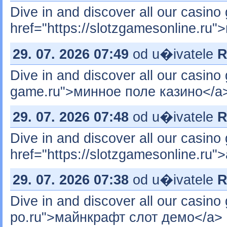
Dive in and discover all our casin
href="https://slotzgamesonline.ru
29. 07. 2026 07:49
od u�ivatele
R
Dive in and discover all our casino
game.ru">минное поле казино</a
29. 07. 2026 07:48
od u�ivatele
R
Dive in and discover all our casin
href="https://slotzgamesonline.ru"
29. 07. 2026 07:38
od u�ivatele
R
Dive in and discover all our casino
po.ru">майнкрафт слот демо</a>