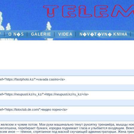
Y
O N�S
GALERIE
VIDEA
N�V�T�VN� KNIHA
f="https://fastphoto.kz/">vavada casino</a>
="https://neupusti.kz/ru_kz/">https://neupusti.kz/ru_kz/</a>
ef="https://lotoclub.de.com/">видео порно</a>
м железом и чужим потом. Мои руки машинально тянут рукоятку тренажёра, мышцы н
й ресепшена, перебирает бумаги, изредка поднимает глаза и улыбается входящим. Вежл
овсем иное — тёмное, спрятанное под маской скучающей администраторши. Жена трене