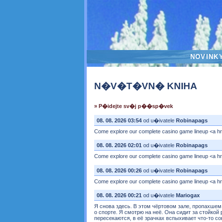
NOVINK
N�V�T�VN� KNIHA
» P�idejte sv�j p��sp�vek
08. 08. 2026 03:54
od u�ivatele
Robinapags
Come explore our complete casino game lineup <a hre
08. 08. 2026 02:01
od u�ivatele
Robinapags
Come explore our complete casino game lineup <a href
08. 08. 2026 00:26
od u�ivatele
Robinapags
Come explore our complete casino game lineup <a hr
08. 08. 2026 00:21
od u�ivatele
Mariogax
Я снова здесь. В этом чёртовом зале, пропахше
о спорте. Я смотрю на неё. Она сидит за стойко
пересекаются, в её зрачках вспыхивает что-то с