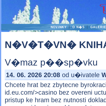
NOVINKY
O N�S
GALERI
N�V�T�VN� KNIH
V�maz p��sp�vku
14. 06. 2026 20:08
od u�ivatele
W
Chcete hrat bez zbytecne byrokraci
id.eu.com/>casino bez overeni uc
pristup ke hram bez nutnosti doklad