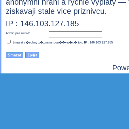
anonymni hrani a rychle vyplaty — t
ziskavaji stale vice priznivcu.
IP : 146.103.127.185
Admin password:
Smazat v�echny z�znamy pou��vaj�c� toto IP : 146.103.127.185
Powe