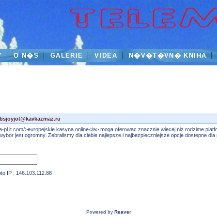
Y
O N�S
GALERIE
VIDEA
N�V�T�VN� KNIHA
bsjoyjot@kavkazmaz.ru
na-pl.it.com/>europejskie kasyna online</a> moga oferowac znacznie wiecej niz rodzime pla
ybor jest ogromny. Zebralismy dla ciebie najlepsze i najbezpieczniejsze opcje dostepne dla 
IP : 146.103.112.88
Powered by
Reaver