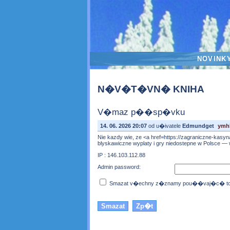
NOVINK
N�V�T�VN� KNIHA
V�maz p��sp�vku
14. 06. 2026 20:07
od u�ivatele
Edmundget
ymh
Nie kazdy wie, ze <a href=https://zagraniczne-kasy
blyskawiczne wyplaty i gry niedostepne w Polsce — w
IP : 146.103.112.88
Admin password:
Smazat v�echny z�znamy pou��vaj�c� toto 