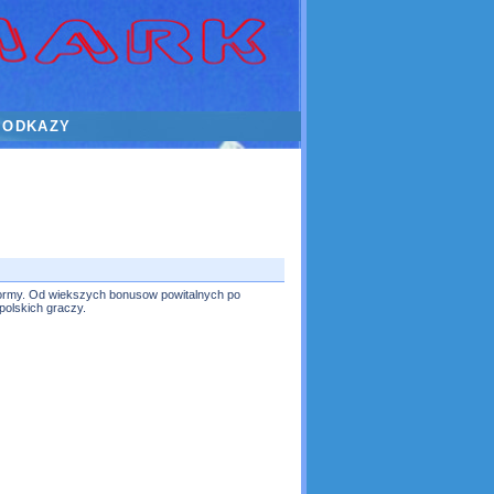
ODKAZY
tformy. Od wiekszych bonusow powitalnych po
polskich graczy.