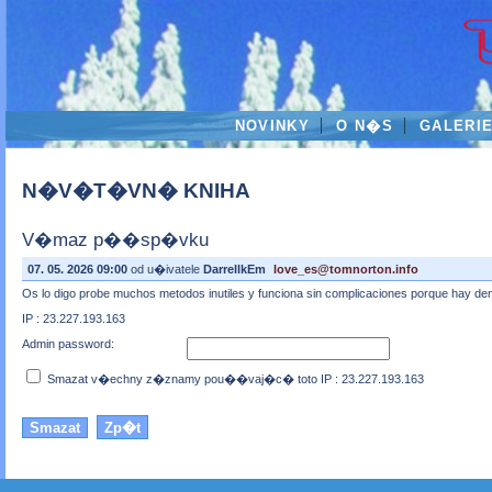
NOVINKY
O N�S
GALERI
N�V�T�VN� KNIHA
V�maz p��sp�vku
07. 05. 2026 09:00
od u�ivatele
DarrellkEm
love_es@tomnorton.info
Os lo digo probe muchos metodos inutiles y funciona sin complicaciones porque hay 
IP : 23.227.193.163
Admin password:
Smazat v�echny z�znamy pou��vaj�c� toto IP : 23.227.193.163