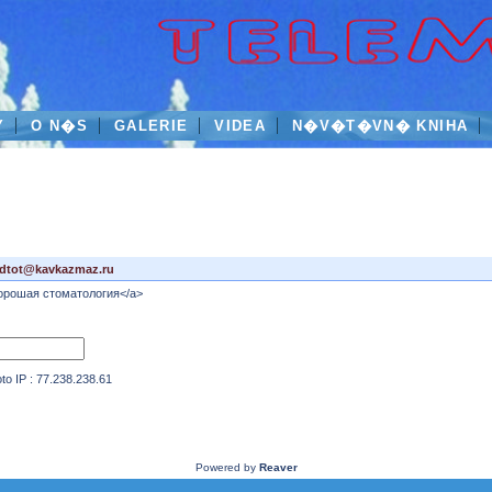
Y
O N�S
GALERIE
VIDEA
N�V�T�VN� KNIHA
tdtot@kavkazmaz.ru
>хорошая стоматология</a>
IP : 77.238.238.61
Powered by
Reaver