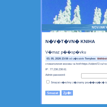
NOVINK
N�V�T�VN� KNIHA
V�maz p��sp�vku
03. 05. 2026 23:56
od u�ivatele
Terrybex
ibkhbs
стоматология москва <a href=https://vident72.ru/
IP : 77.238.238.61
Admin password:
Smazat v�echny z�znamy pou��vaj�c� toto 