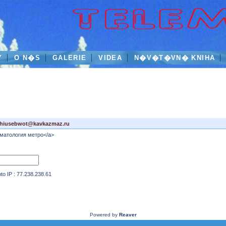
Y
O N�S
GALERIE
VIDEA
N�V�T�VN� KNIHA
hiusebwot@kavkazmaz.ru
томатология метро</a>
IP : 77.238.238.61
Powered by
Reaver