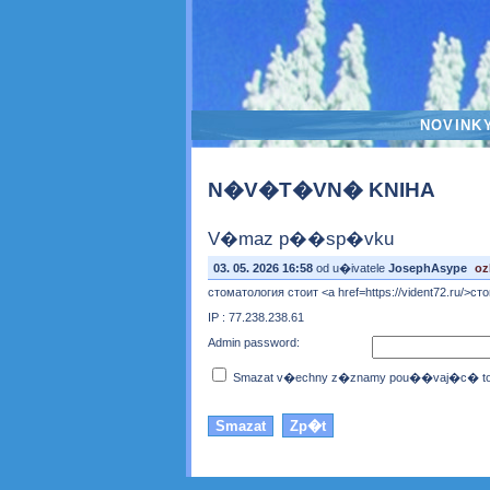
NOVINK
N�V�T�VN� KNIHA
V�maz p��sp�vku
03. 05. 2026 16:58
od u�ivatele
JosephAsype
oz
стоматология стоит <a href=https://vident72.ru/>с
IP : 77.238.238.61
Admin password:
Smazat v�echny z�znamy pou��vaj�c� toto 