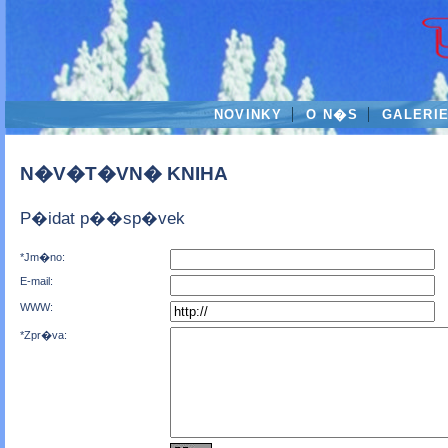
NOVINKY
O N�S
GALERI
N�V�T�VN� KNIHA
P�idat p��sp�vek
*Jm�no:
E-mail:
WWW:
*Zpr�va: