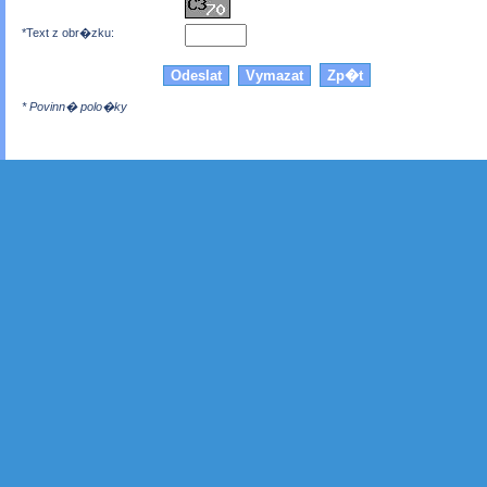
*Text z obr�zku:
* Povinn� polo�ky