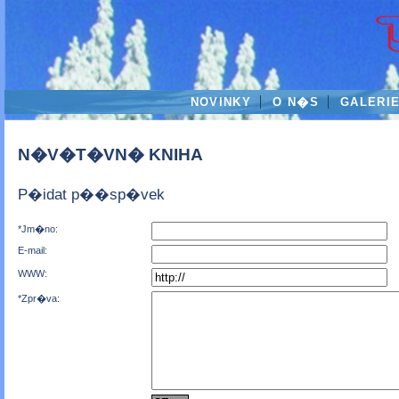
NOVINKY
O N�S
GALERI
N�V�T�VN� KNIHA
P�idat p��sp�vek
*Jm�no:
E-mail:
WWW:
*Zpr�va: