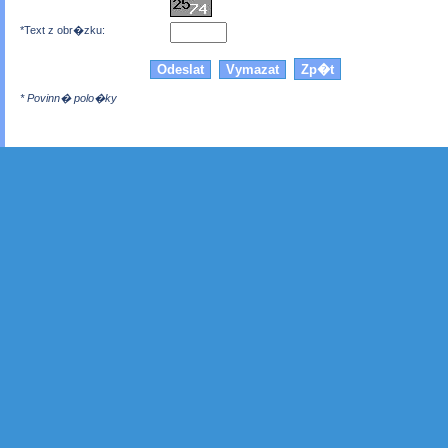
*Text z obr�zku:
* Povinn� polo�ky