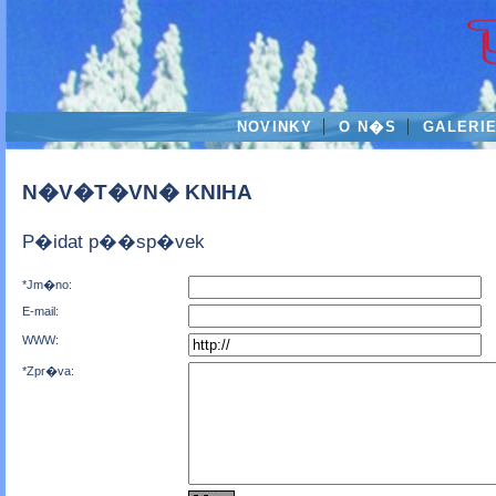
NOVINKY
O N�S
GALERI
N�V�T�VN� KNIHA
P�idat p��sp�vek
*Jm�no:
E-mail:
WWW:
*Zpr�va: