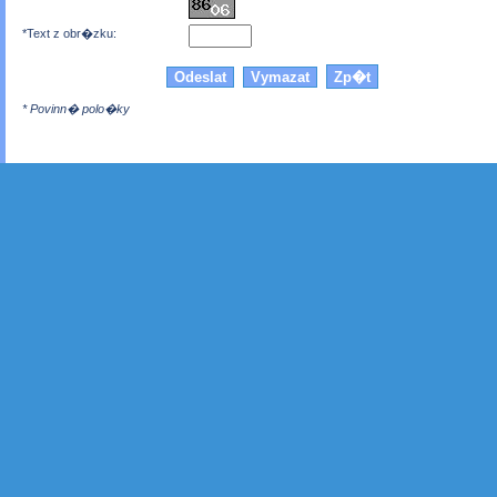
*Text z obr�zku:
* Povinn� polo�ky