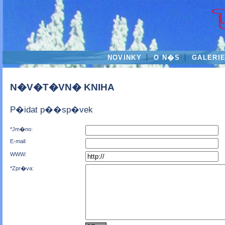
NOVINKY
O N�S
GALERI
N�V�T�VN� KNIHA
P�idat p��sp�vek
*Jm�no:
E-mail:
WWW:
*Zpr�va: