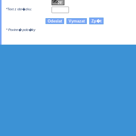
*Text z obr�zku:
* Povinn� polo�ky