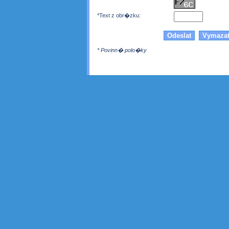
*Text z obr�zku:
* Povinn� polo�ky