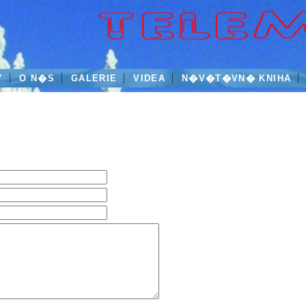
Y
O N�S
GALERIE
VIDEA
N�V�T�VN� KNIHA