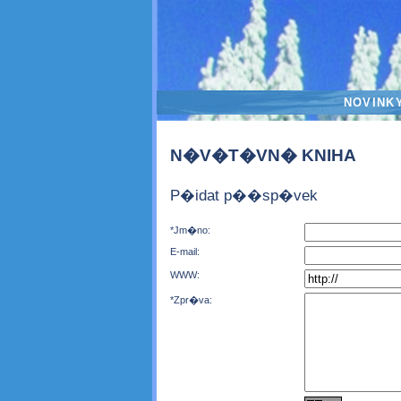
NOVINK
N�V�T�VN� KNIHA
P�idat p��sp�vek
*Jm�no:
E-mail:
WWW:
*Zpr�va: